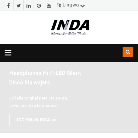
Lingwa
Navigazzjoni
toggle
Headphones Hi-Fi LED Silent
Disco bla wajers
Eċċellenti għal partijiet siekta,
avvenimenti u konferenzi
IĊĊEKKJA ISSA >>