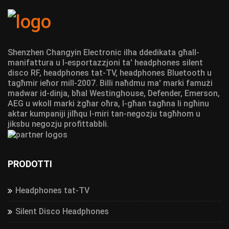
Shenzhen Changyin Electronic ilha ddedikata għall-
manifattura u l-esportazzjoni ta' headphones silent
disco RF, headphones tat-TV, headphones Bluetooth u
tagħmir ieħor mill-2007. Billi naħdmu ma' marki famużi
madwar id-dinja, bħal Westinghouse, Defender, Emerson,
AEG u wkoll marki żgħar oħra, l-għan tagħna li ngħinu
aktar kumpaniji jilħqu l-miri tan-negozju tagħhom u
jiksbu negozju profittabbli.
PRODOTTI
Headphones tat-TV
Silent Disco Headphones