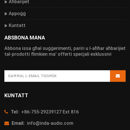
Aħbarijiet
Appoġġ
Kuntatt
ABSBONA MANA
Abbona issa għal suġġerimenti, pariri u l-aħħar aħbarijiet
tal-prodotti flimkien ma' offerti speċjali esklussivi
KUNTATT
Tel:
+86-755-29239127 Ext 816
Email:
info@inda-audio.com