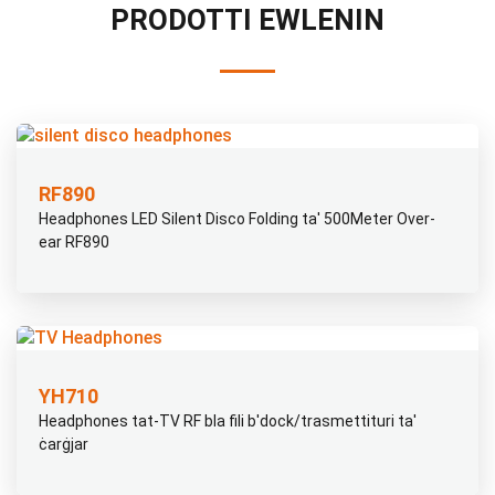
PRODOTTI EWLENIN
RF890
Headphones LED Silent Disco Folding ta' 500Meter Over-
ear RF890
YH710
Headphones tat-TV RF bla fili b'dock/trasmettituri ta'
ċarġjar